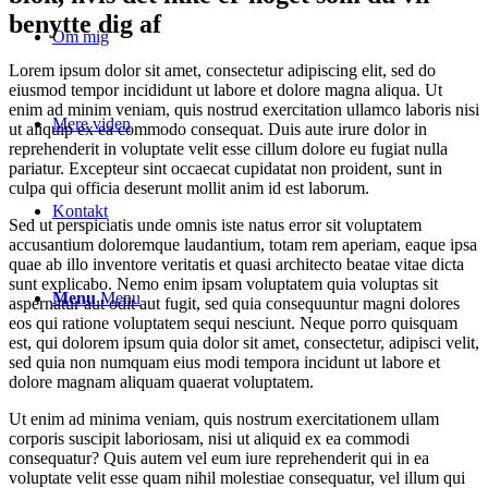
benytte dig af
Om mig
Lorem ipsum dolor sit amet, consectetur adipiscing elit, sed do
eiusmod tempor incididunt ut labore et dolore magna aliqua. Ut
enim ad minim veniam, quis nostrud exercitation ullamco laboris nisi
Mere viden
ut aliquip ex ea commodo consequat. Duis aute irure dolor in
reprehenderit in voluptate velit esse cillum dolore eu fugiat nulla
pariatur. Excepteur sint occaecat cupidatat non proident, sunt in
culpa qui officia deserunt mollit anim id est laborum.
Kontakt
Sed ut perspiciatis unde omnis iste natus error sit voluptatem
accusantium doloremque laudantium, totam rem aperiam, eaque ipsa
quae ab illo inventore veritatis et quasi architecto beatae vitae dicta
sunt explicabo. Nemo enim ipsam voluptatem quia voluptas sit
Menu
Menu
aspernatur aut odit aut fugit, sed quia consequuntur magni dolores
eos qui ratione voluptatem sequi nesciunt. Neque porro quisquam
est, qui dolorem ipsum quia dolor sit amet, consectetur, adipisci velit,
sed quia non numquam eius modi tempora incidunt ut labore et
dolore magnam aliquam quaerat voluptatem.
Ut enim ad minima veniam, quis nostrum exercitationem ullam
corporis suscipit laboriosam, nisi ut aliquid ex ea commodi
consequatur? Quis autem vel eum iure reprehenderit qui in ea
voluptate velit esse quam nihil molestiae consequatur, vel illum qui