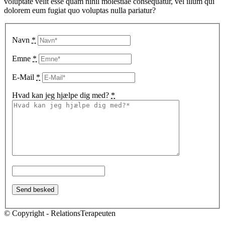
voluptate velit esse quam nihil molestiae consequatur, vel illum qui
dolorem eum fugiat quo voluptas nulla pariatur?
Navn
*
Emne
*
E-Mail
*
Hvad kan jeg hjælpe dig med?
*
© Copyright - RelationsTerapeuten