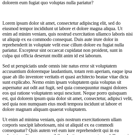
dolorem eum fugiat quo voluptas nulla pariatur?
Lorem ipsum dolor sit amet, consectetur adipiscing elit, sed do
eiusmod tempor incididunt ut labore et dolore magna aliqua. Ut
enim ad minim veniam, quis nostrud exercitation ullamco laboris nisi
ut aliquip ex ea commodo consequat. Duis aute irure dolor in
reprehenderit in voluptate velit esse cillum dolore eu fugiat nulla
pariatur. Excepteur sint occaecat cupidatat non proident, sunt in
culpa qui officia deserunt mollit anim id est laborum.
Sed ut perspiciatis unde omnis iste natus error sit voluptatem
accusantium doloremque laudantium, totam rem aperiam, eaque ipsa
quae ab illo inventore veritatis et quasi architecto beatae vitae dicta
sunt explicabo. Nemo enim ipsam voluptatem quia voluptas sit
aspernatur aut odit aut fugit, sed quia consequuntur magni dolores
eos qui ratione voluptatem sequi nesciunt. Neque porro quisquam
est, qui dolorem ipsum quia dolor sit amet, consectetur, adipisci velit,
sed quia non numquam eius modi tempora incidunt ut labore et
dolore magnam aliquam quaerat voluptatem.
Ut enim ad minima veniam, quis nostrum exercitationem ullam
corporis suscipit laboriosam, nisi ut aliquid ex ea commodi
consequatur? Quis autem vel eum iure reprehenderit qui in ea